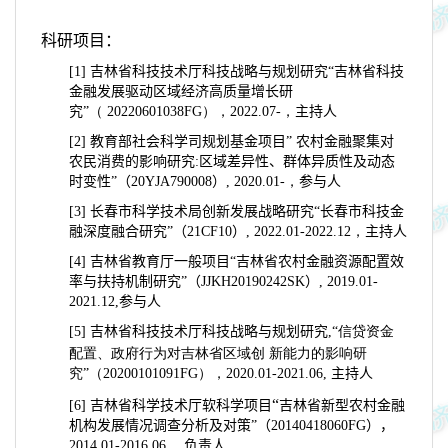
科研项目：
[1]
吉林省科技技术厅
科技战略与规划研究“
吉林省科技
金融发展驱动区域经济高质量增长研
究
”（
20220601038FG），
2022.07-
，
主持人
[2]
教育部社会科学司
规划基金项目
”
农村金融聚集对
农民消费的影响研究
:
区域差异性
、群体异质性及动态
时变性”（
20YJA790008
）
, 2020.01-，
参与人
[3]
长春市科学技术局
创新发展战略研究
“
长春市科技金
融深度融合研究”（
21CF10）
, 2022.01
-
2022.12，
主持人
[4]
吉林省教育厅
一般项目
“
吉林省农村金融资源配置效
率与扶持机制研究”（
JJKH20190242SK
）
, 2019.01-
2021.12,
参与人
[5]
吉林省科技技术厅
科技战略与规划研究
,“
信贷资金
配置、政府行为对吉林省区域创
新能力的影响研
究”（
20200101091FG），
2020.01-
2021.06,
主持人
“
[6]
吉林省科学技术厅软科学项目
吉林省新型农村金融
机构发展情况调查分析及对策”（
20140418060FG
），
2014.01-2016.06 ，
负责人