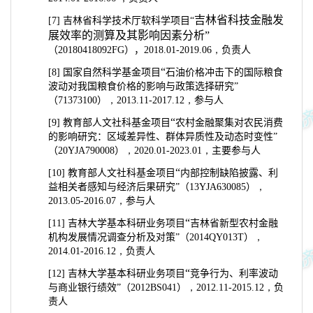
吉林省科技金融发
[7]
吉林省科学技术厅软科学项目“
展效率的测算及其影响因素分析”
（
20180418092FG
），
2018.01-2019.06，
负责人
“
[8]
国家自然科学基金项目
石油价格冲击下的国际粮食
波动对我国粮食价格的影响与政策选择研究”
（
71373100
）
，2013.11-2017.12，
参与人
“
[9]
教育部人文社科基金项目
农村金融聚集对农民消费
的影响研究：区域差异性、群体异质性及动态时变性”
（
20YJA790008
）
，2020.01-2023.01，
主要参与人
“
[10]
教育部人文社科基金项目
内部控制缺陷披露、利
益相关者感知与经济后果研究”（
13YJA630085
）
，
2013.05-2016.07，
参与人
“
[11]
吉林大学基本科研业务项目
吉林省新型农村金融
机构发展情况调查分析及对策”（
2014QY013T
）
，
2014.01-2016.12，
负责人
“
[12]
吉林大学基本科研业务项目
竞争行为、利率波动
与商业银行绩效”（
2012BS041
）
，2012.11-2015.12，
负
责人