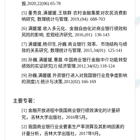
报
,2020,22(06):65-78
[5]
董秀良
,
满媛媛
,
王轶群
.
农村金融集聚对农民消费影
响研究
,
数理统计与管理
, 2019,(04): 688-703
[6]
满媛媛
.
收入多元化、金融自由化对商业银行绩效和
风险的影响
,
宏观经济研究
, 2016,(01): 130-143
[7]
满媛媛
,
杨印生
,
孙巍
.
商业银行
:
效率、市场结构与绩
效的关系研究
,
数理统计与管理
, 2015,34(01): 125-141
[8]
孙巍
,
满媛媛
,
曹晨
.
中国商业银行金融中介功能转型
绩效的实证研究
[J].
经济管理
,2012,34(02):118-124
[9]
孙巍
,
满媛媛
.
外资银行进入对我国银行业竞争度影响
的测度
[J].
统计与决策
,2012(02):166-169
主要专著：
[1]
金融开放进程中我国商业银行绩效演化的计量研
，
究
吉林大学出版社，
2016
年
5
月
。
[2]
我国商业银行业全要素生产率测算及其影响因素的
，
计量分析
吉林大学出版社，
2017
年
9
月。