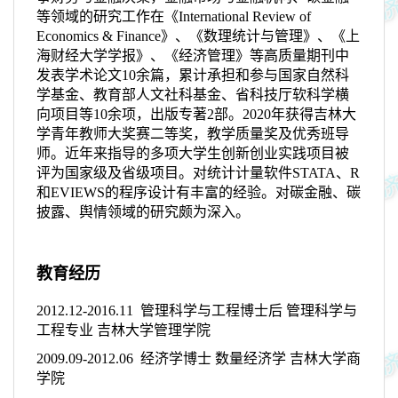
等领域的研究工作在《
International Review of
Economics & Finance
》、《数理统计与管理》、《上
海财经大学学报》、《经济管理》等高质量期刊中
发表学术论文
10
余篇，累计承担和参与国家自然科
学基金、教育部人文社科基金、省科技厅软科学横
向项目等
10
余项，出版专著
2
部。
2020
年获得吉林大
学青年教师大奖赛二等奖，教学质量奖及优秀班导
师。近年来指导的多项大学生创新创业实践项目被
评为国家级及省级项目。对统计计量软件
STATA
、
R
和
EVIEWS
的程序设计有丰富的经验。对碳金融、碳
披露、舆情领域的研究颇为深入。
教育经历
2012.12-2016.11
管理科学与工程博士后 管理科学与
工程专业 吉林大学管理学院
2009.09-2012.06
经济学博士 数量经济学 吉林大学商
学院