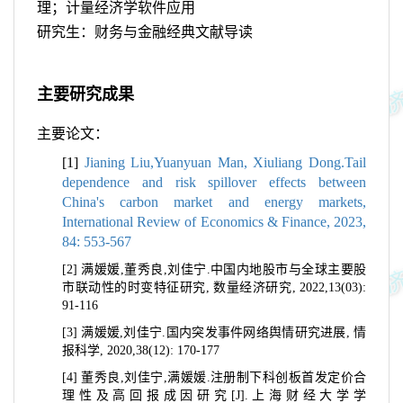
理；计量经济学软件应用
研究生：财务与金融经典文献导读
主要研究成果
主要论文：
[1]
Jianing Liu,Yuanyuan Man, Xiuliang Dong.Tail
dependence and risk spillover effects between
China's carbon market and energy markets,
International Review of Economics & Finance, 2023,
84: 553-567
[2]
满媛媛
,
董秀良
,
刘佳宁
.
中国内地股市与全球主要股
市联动性的时变特征研究
,
数量经济研究
, 2022,13(03):
91-116
[3]
满媛媛
,
刘佳宁
.
国内突发事件网络舆情研究进展
,
情
报科学
, 2020,38(12): 170-177
[4]
董秀良
,
刘佳宁
,
满媛媛
.
注册制下科创板首发定价合
理性及高回报成因研究
[J].
上海财经大学学