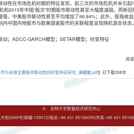
联动性在市场危机时期的特征发现，前三次的市场危机并未引起
危机和2015年中国“股灾”时期股市联动性甚至大幅度减弱，而
增强，中美股市联动性甚至平均增加了66.84%；此外，股指收
制内中国内地股市与欧美国家股市的关联程度呈现随机游走状态
。
动；ADCC-GARCH模型；SETAR模型；时变特征
阅读
市与全球主要股市联动性的时变特征研究_满媛媛.pdf
】已下载
358
次
©
吉林大学数量经济研究中心
2699号|邮编:130012|电话:+86 431 85166059|传真:+86 431 85166