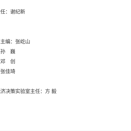
任：谢纪新
》主编：张屹山
：孙 巍
邓 创
：张佳琦
决策实验室主任：方 毅