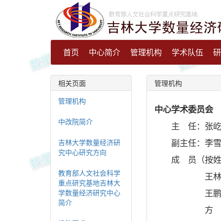
首页
中心简介
管理机构
学术队伍
研
相关页面
管理机构
管理机构
中心学术委员会
中改院简介
主 任：张屹山
副主任：李雪松
吉林大学数量经济研
究中心研究方向
成 员（按姓
教育部人文社会科学
王林辉 教
重点研究基地吉林大
王鹏飞 教
学数量经济研究中心
简介
方 颖 教