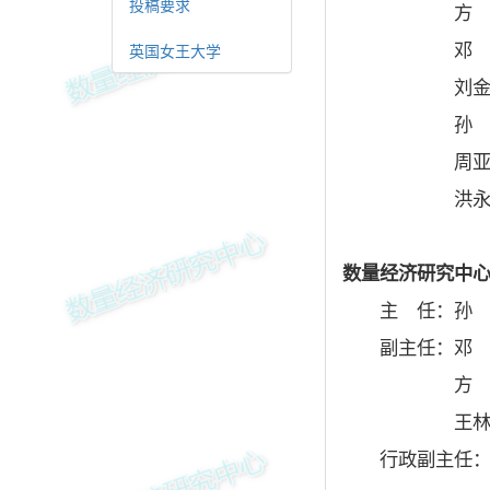
投稿要求
方 毅 教
邓 创 教
英国女王大学
刘金全 教
孙 巍 教
周亚虹 教
洪永淼 教
数量经济研究中
主 任：孙 
副主任：邓 
方 毅
王林辉
行政副主任：