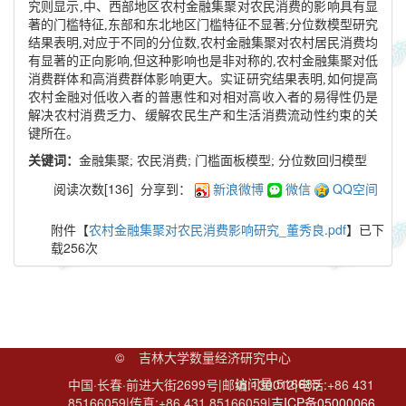
究则显示,中、西部地区农村金融集聚对农民消费的影响具有显
著的门槛特征,东部和东北地区门槛特征不显著;分位数模型研究
结果表明,对应于不同的分位数,农村金融集聚对农村居民消费均
有显著的正向影响,但这种影响也是非对称的,农村金融集聚对低
消费群体和高消费群体影响更大。实证研究结果表明,如何提高
农村金融对低收入者的普惠性和对相对高收入者的易得性仍是
解决农村消费乏力、缓解农民生产和生活消费流动性约束的关
键所在。
关键词：
金融集聚; 农民消费; 门槛面板模型; 分位数回归模型
阅读次数[
136
]
分享到：
新浪微博
微信
QQ空间
附件【
农村金融集聚对农民消费影响研究_董秀良.pdf
】已下
载
256
次
©
吉林大学数量经济研究中心
访问量:
516685
中国·长春·前进大街2699号|邮编:130012|电话:+86 431
85166059|传真:+86 431 85166059|
吉ICP备05000066