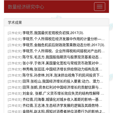
数量经济研究中心
Toggle
navigati
学术成果
李晓芳,我国最优宏观税负初探,2017(3).
[工作论文]
李晓芳,个人所得税在经济发展中作用的计量分析——兼论李嘉图等价定理在我国的适用性,2017(3).
[工作论文]
李晓芳,金融危机前后财政政策乘数动态分析,2017(3).
[工作论文]
李晓芳,个人所得税、企业所得税和间接税对产出的动态冲击的计量分析,2017(3).
[工作论文]
陈守东,毛志方,我国股指期货与股票现货基差动态门限的研究 ——基于非参数TAR 模型的分析,2017(1).
[工作论文]
张小宇,于依洋,美国量化宽松与常规货币政策对中国实体经济溢出效应的实证检验,2017(1).
[工作论文]
林秀梅,张廷廷,中国经济增长供给侧动力结构及其演进特征,2016(12).
[工作论文]
陈守东,孙彦林,刘洋,泡沫挤出视角下的民间投资下滑,2016(10).
[工作论文]
田萍,张屹山,我国经济增长的投入要素:动力、潜力与摩擦,2016(9).
[工作论文]
田萍,张鹤,资本红利对中国经济增长的贡献估算与节点预测,2016(9).
[工作论文]
刘金全, 张都,广义货币增长效应失灵的结构性解释 ——基于广义货币分解视角的实时测度,2016(8).
[工作论文]
齐红倩,闫海春,城镇化对城乡收入差距的影响—基于金融发展的门槛效应,2016(6).
[工作论文]
齐红倩,王志涛,生态经济学发展的逻辑及其趋势特征,2016(5).
[工作论文]
金晓彤,赵太阳,感知对消费者地位消费行为的影响,2016(4).
[工作论文]