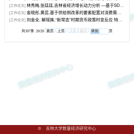
林秀梅,张廷廷,吉林省经济增长动力分析 —基于SDA分解技术,2016(4).
[工作论文]
金晓彤,黄蕊,基于供给侧改革的要素配置对消费需求的影响,2016(3).
[工作论文]
刘金全, 解瑶姝,“新常态”时期货币政策时变反应 特征与调控模式选择,2016(3).
[工作论文]
共397条 20/20
首页
上页
下页
尾页
页
©
吉林大学数量经济研究中心