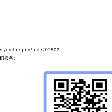
ps://ccf.org.cn/tcce202502
码
报名：