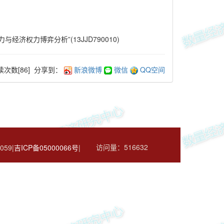
权力博弈分析”(13JJD790010)
读次数[
86
]
分享到：
新浪微博
微信
QQ空间
访问量：
516632
059|
吉ICP备05000066号
|