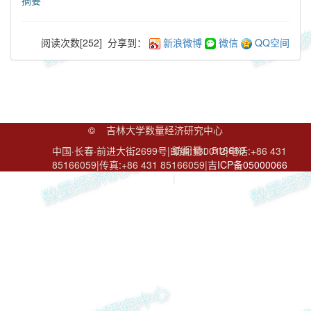
摘要
阅读次数[
252
]
分享到：
新浪微博
微信
QQ空间
©
吉林大学数量经济研究中心
访问量：
516688
中国·长春·前进大街2699号|邮编:130012|电话:+86 431
85166059|传真:+86 431 85166059|
吉ICP备05000066
号
|