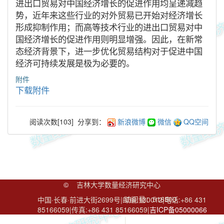
进出口贸易对中国经济增长的促进作用均呈递减趋
势，近年来这些行业的对外贸易已开始对经济增长
形成抑制作用；而高等技术行业的进出口贸易对中
国经济增长的促进作用则明显增强。因此，在新常
态经济背景下，进一步优化贸易结构对于促进中国
经济可持续发展是极为必要的。
附件
下载附件
阅读次数[
103
]
分享到：
新浪微博
微信
QQ空间
©
吉林大学数量经济研究中心
访问量：
516500
中国·长春·前进大街2699号|邮编:130012|电话:+86 431
85166059|传真:+86 431 85166059|
吉ICP备05000066
号
|