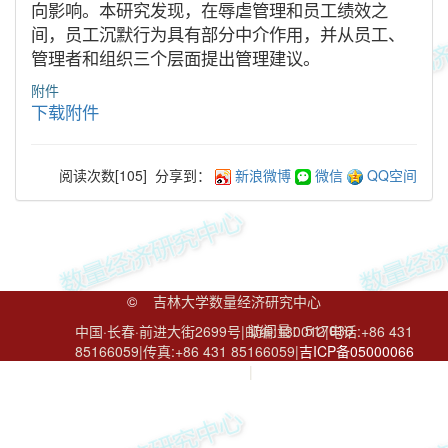
向影响。本研究发现，在辱虐管理和员工绩效之
间，员工沉默行为具有部分中介作用，并从员工、
管理者和组织三个层面提出管理建议。
附件
下载附件
阅读次数[
105
]
分享到：
新浪微博
微信
QQ空间
©
吉林大学数量经济研究中心
访问量：
517036
中国·长春·前进大街2699号|邮编:130012|电话:+86 431
85166059|传真:+86 431 85166059|
吉ICP备05000066
号
|