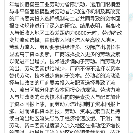
年增长值衡量工业劳动力省际流动，运用门限模型
与非平衡面板模型对劳动者流动选择机制及其改变
的厂商要素投入选择机制与二者共同导致的资本回
报变动规律进行了深入的研究。结果表明，当高收
入与低收入地区工资差距约为6600元时，劳动者改
变其流动选择，由低收入地区流入至高收入地区。
劳动力流入、劳动要素供给增多、边际产出增长率
显著高于资本要素，厂商选择投入更多的劳动要素
以促进产出增长，技术进步偏向于劳动。而劳动力
流出、劳动要素供给减少，厂商不得不选择以资本
替代劳动，技术进步偏向于资本。劳动者的流动选
择与其改变的厂商要素投入与配置选择导致了流
入、流出区域分化的资本回报变动规律。劳动力流
入与其改变的蕴含技术偏向的要素投入与配置加速
了资本回报上涨，而劳动力流出抑制了资本回报上
涨、进而降低资本回报。劳动、资本要素自发且持
续由流出地区流失导致了经济增速放缓、下滑；而
劳动、资本要素过度涌入流入地区在推动经济增长
的同时，也增加了流入地区的资源承载负担。劳动