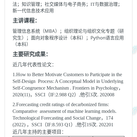
法；知识管理；社交媒体与电子商务；
IT
与数据治理；
新一代信息技术应用
主讲课程：
MBA
管理信息系统（
）；组织理论与组织文化专题（研
Python
究生）；面向对象程序设计（本科）；
语言应用
（本科）
主要研究成果：
近几年代表性论文：
1.How to
Better Motivate Customers to Participate in the
Self-Design Process: A Conceptual Model in Underlying
Self-Congruence Mechanism
.
Frontiers in Psychology
，
2020(11)，SSCI（IF:2.988 Q2）,
他引
3
次
. 202008
2.Forecasting credit ratings of decarbonized firms:
Comparative assessment of machine learning models.
Technological Forecasting and Social Change，174
(2022) ，SSCI（IF:8.593 Q1）,
他引
19
次
. 202201
近几年主持的主要项目：