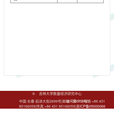
©
吉林大学数量经济研究中心
访问量:
516821
中国·长春·前进大街2699号|邮编:130012|电话:+86 431
85166059|传真:+86 431 85166059|
吉ICP备05000066
号
|