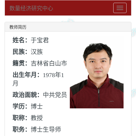
数量经济研究中心
Toggle
navigati
教师简历
姓名：
于宝君
民族：
汉族
籍贯：
吉林省白山市
出生年月：
1978年1
月
政治面貌：
中共党员
学历：
博士
职称：
教授
职务：
博士生导师